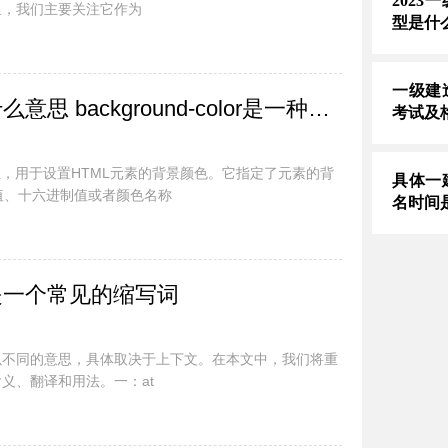
202
里，我们主要关注它作为
型是什
一级建
background-color是什么意思 background-color是一种CSS属性
考试及
种CSS属性，用于设置HTML元素的背景颜色。它指定了元素的背
具体一
值、十六进制值或者颜色名称
名时间
O是一个常见的缩写词
以不同的意思，具体取决于上下文。在本文中，我们将重
义、翻译和用法。一：at