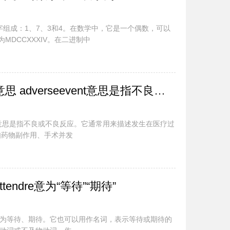
字组成：1、7、3和4。在数学中，它是一个偶数，可以
MDCCXXXIV。在二进制中
adverseevent是什么意思 adverseevent意思是指不良或不良反应
单词，意思是指不良或不良反应。它通常用来描述发生在医疗过
如药物副作用、手术并发
ttendre意为“等待”“期待”
词，意为等待、期待。它也可以用作名词，表示等待或期待的