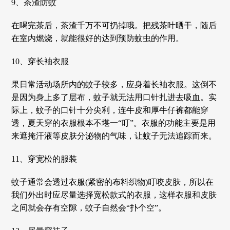
9、茶渣防蚊
在喝完茶后，茶渣千万不可扔掉哦。把残茶叶晒干，随后
在室内燃烧，就能很好的达到预防蚊虫的作用。
10、穿长袖衣服
果日常活动场所内的蚊子较多，应身着长袖衣服。这倒不
是因为身上多了层布，蚊子就无法用口针扎进去吸血。实
际上，蚊子的口针十分尖利，连牛皮和厚牛仔裤都能穿
透，夏天穿的衣服根本不堪一“叮”。衣服的功能主要是用
来遮掩汗液等皮肤分泌物的气味，让蚊子无法追踪而来。
11、穿宽松的服装
蚊子通常会透过衣服(紧密的布料织物)叮咬皮肤，所以在
我们外出时应尽量选择宽松款式的衣服，这样衣服和皮肤
之间就会存有空隙，蚊子自然会“扑个空”。