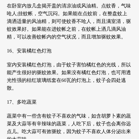
在卧室内放几盒揭开盖的清凉油或风油精。点蚊香，气味
呛人;挂蚊帐，空气沉闷。如果能在点蚊前，在整盘蚊上
滴洒适量的风油精，则可使蚊香不呛人，而且满室清，驱
蚊效果好。如果能在进蚊帐之前，在蚊帐上洒几滴风油
精，可以改善蚊帐内的空气状况，而且增加驱蚊效果。
16、安装橘红色灯泡
室内安装橘红色灯泡，由于蚊子害怕橘红色的光线，所以
能产生很好的驱蚊效果。如果没有橘红色灯泡，也可用透
光性强的桔红玻璃纸套在60瓦的灯泡上，蚊子会四处逃
散。
17、多吃蔬菜
蔬菜中有一些含有蚊子不喜欢的气味，如含胡萝卜素的蔬
菜及大蒜等有辛辣味的蔬菜，人吃下后，蚊子也会离你远
点儿。吃大蒜可有效驱蚊，因为蚊子不喜欢人体分泌出来