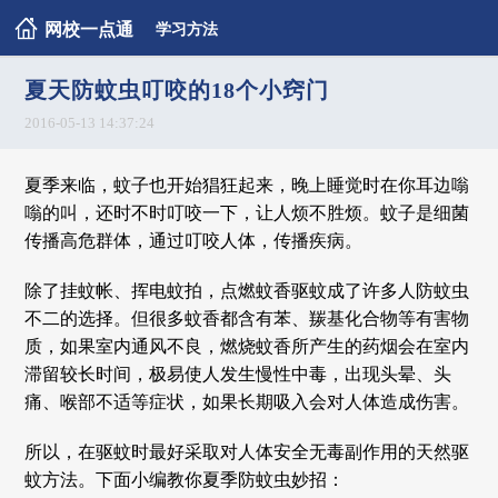
网校一点通
学习方法
夏天防蚊虫叮咬的18个小窍门
2016-05-13 14:37:24
夏季来临，蚊子也开始猖狂起来，晚上睡觉时在你耳边嗡
嗡的叫，还时不时叮咬一下，让人烦不胜烦。蚊子是细菌
传播高危群体，通过叮咬人体，传播疾病。
除了挂蚊帐、挥电蚊拍，点燃蚊香驱蚊成了许多人防蚊虫
不二的选择。但很多蚊香都含有苯、羰基化合物等有害物
质，如果室内通风不良，燃烧蚊香所产生的药烟会在室内
滞留较长时间，极易使人发生慢性中毒，出现头晕、头
痛、喉部不适等症状，如果长期吸入会对人体造成伤害。
所以，在驱蚊时最好采取对人体安全无毒副作用的天然驱
蚊方法。下面小编教你夏季防蚊虫妙招：