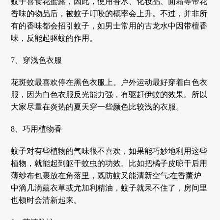
蚊子喜食花蜜露，因此，使用香水、化妆品、面霜等带花
香味的物品后，被蚊子叮咬的概率会上升。不过，并非所
有的香味都会招引蚊子，如男士常用的古龙水中因带檀香
味，反能起驱蚊的作用。
7、穿浅色衣服
花斑蚊最喜欢停在黑色衣服上。户外运动最好穿着白色衣
服，因为白色衣服反光能力强，有驱赶伊蚊的效果。所以
大家尽量在炎热的夏天穿一些颜色比较浅的衣服。
8、巧用植物香
蚊子对有些植物的气味很不喜欢，如果能巧妙地利用这些
植物，就能起到躯干蚊虫的功效。比如把橘子皮晾干后用
薄纱布包裹放在角落里，既防蚊又能清新空气;在香薰炉
中滴几滴薰衣草或尤加利精油，蚊子就呆不住了，房间里
也顿时会清新起来。